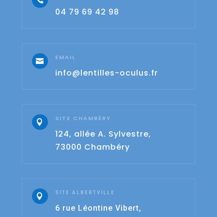
04 79 69 42 98
EMAIL

info@lentilles-oculus.fr
SITE CHAMBÉRY

124, allée A. Sylvestre,
73000 Chambéry
SITE ALBERTVILLE

6 rue Léontine Vibert,