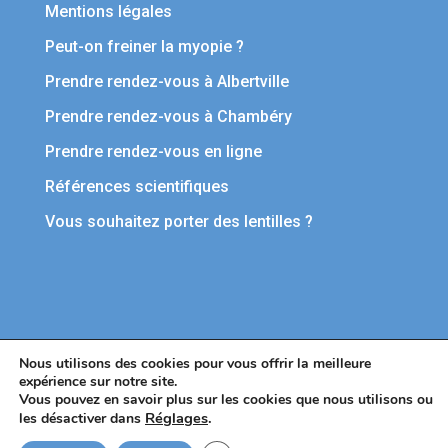
Mentions légales
Peut-on freiner la myopie ?
Prendre rendez-vous à Albertville
Prendre rendez-vous à Chambéry
Prendre rendez-vous en ligne
Références scientifiques
Vous souhaitez porter des lentilles ?
Nous utilisons des cookies pour vous offrir la meilleure
expérience sur notre site.
Centre OCULUS
©2021 Création de site internet
Vous pouvez en savoir plus sur les cookies que nous utilisons ou
médicaux par
Clicher.eu
Réglages
.
les désactiver dans