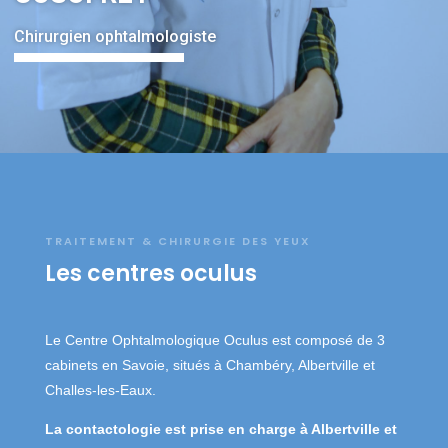
Chirurgien ophtalmologiste
TRAITEMENT & CHIRURGIE DES YEUX
Les centres oculus
Le Centre Ophtalmologique Oculus est composé de 3
cabinets en Savoie, situés à Chambéry, Albertville et
Challes-les-Eaux.
La contactologie est prise en charge à Albertville et