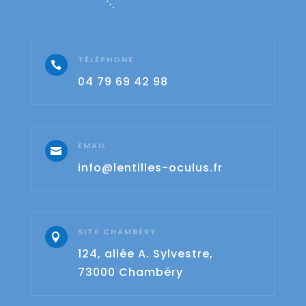
TÉLÉPHONE

04 79 69 42 98
EMAIL

info@lentilles-oculus.fr
SITE CHAMBÉRY

124, allée A. Sylvestre,
73000 Chambéry