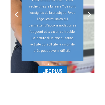
vous tendez les bras ? Vous
recherchez la lumière ? Ce sont
les signes de la presbytie. Avec
l’âge, les muscles qui
permettent l’accommodation se
fatiguent et la vision se trouble.
La lecture d’un livre ou toute
activité qui sollicite la vision de
près peut devenir difficile.
LIRE PLUS