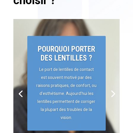
choisir ?
POURQUOI PORTER
DES LENTILLES ?
Le port de lentilles de contact
est souvent motivé par des
raisons pratiques, de confort, ou
d’esthétisme. Aujourd’hui les
lentilles permettent de corriger
la plupart des troubles de la
vision.