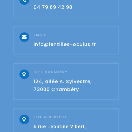
04 79 69 42 98
EMAIL

info@lentilles-oculus.fr
SITE CHAMBÉRY

124, allée A. Sylvestre,
73000 Chambéry
SITE ALBERTVILLE

6 rue Léontine Vibert,